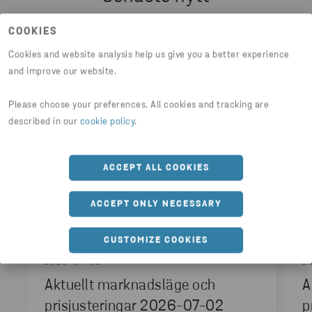
WWW.GALLERILACKE.SE
COOKIES
Cookies and website analysis help us give you a better experience
and improve our website.
Please choose your preferences. All cookies and tracking are
described in our
cookie policy
.
ACCEPT ALL COOKIES
ACCEPT ONLY NECESSARY
CUSTOMIZE COOKIES
2026-07-02
2
Aktuellt marknadsläge och
A
prisjusteringar 2026-07-02
p