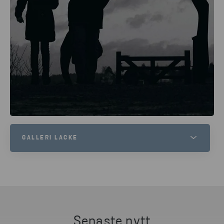
GALLERI LACKE
Tomas Lacke är självlärd inom både måleri och
skulptur, mestadels i stål. Han har varit verksam
sedan 1990-talet och har sin ateljé i Åkersberga.
Senaste nytt