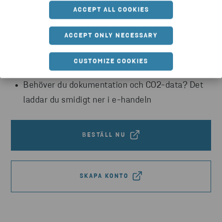
anpassade efter dina behov.
ACCEPT ALL COOKIES
Se teknisk produktinformation för hela
ACCEPT ONLY NECESSARY
sortimentet
Med hög sökbarhet hittar du enkelt rätt produkt
CUSTOMIZE COOKIES
utifrån dina krav
Behöver du dokumentation och CO2-data? Det
laddar du smidigt ner i e-handeln
BESTÄLL NU
SKAPA KONTO