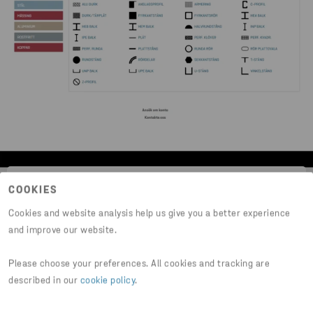
Se produktdata och beställ stål
COOKIES
direkt i vår e-handel
Cookies and website analysis help us give you a better experience
and improve our website.
Vårt kompletta sortiment samlat på ett
Please choose your preferences. All cookies and tracking are
ställe. Handla enkelt online och få snabb
described in our
cookie policy
.
leverans av produkter och tjänster