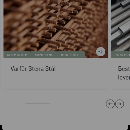
+
2
ALUMINIUM
ARMERING
ROSTFRITT
ROSTFR
Varför Stena Stål
Best
leve