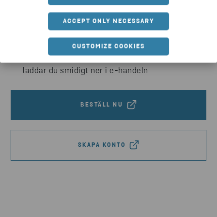
sortimentet
ACCEPT ONLY NECESSARY
Med hög sökbarhet hittar du enkelt rätt produkt
utifrån dina krav
CUSTOMIZE COOKIES
Behöver du dokumentation och CO2-data? Det
laddar du smidigt ner i e-handeln
BESTÄLL NU
SKAPA KONTO