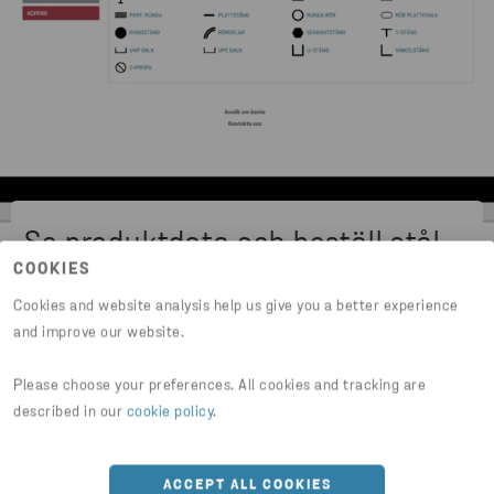
Se produktdata och beställ stål
COOKIES
direkt i vår e-handel
Cookies and website analysis help us give you a better experience
Vårt kompletta sortiment samlat på ett
and improve our website.
ställe. Handla enkelt online och få snabb
Please choose your preferences. All cookies and tracking are
leverans av produkter och tjänster
described in our
cookie policy
.
anpassade efter dina behov.
ACCEPT ALL COOKIES
Se teknisk produktinformation för hela