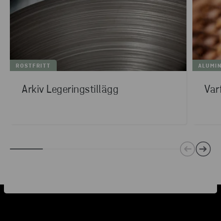
ROSTFRITT
ALUMI
Arkiv Legeringstillägg
Var