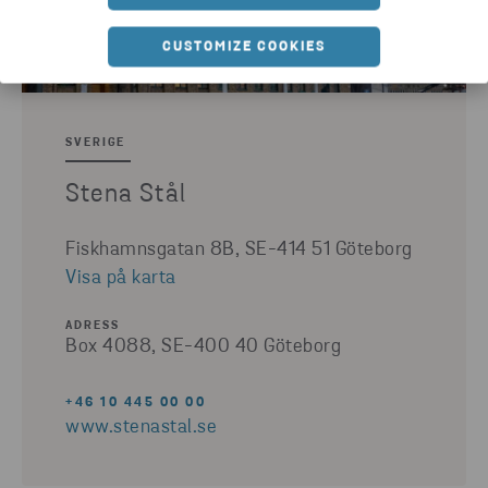
CUSTOMIZE COOKIES
SVERIGE
Stena Stål
Fiskhamnsgatan 8B, SE-414 51 Göteborg
Visa på karta
ADRESS
Box 4088, SE-400 40 Göteborg
+46 10 445 00 00
www.stenastal.se