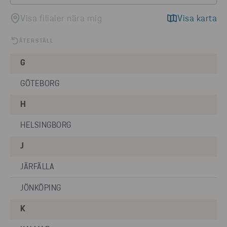
Visa filialer nära mig
Visa karta
ÅTERSTÄLL
G
GÖTEBORG
H
HELSINGBORG
2
J
JÄRFÄLLA
2
JÖNKÖPING
K
2