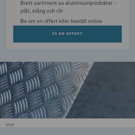
Brett sortiment av aluminiumprodukter -
plåt, stång och rör
Be om en offert eller beställ online
FÅ EN OFFERT
HEM