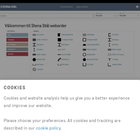
COOKIES
Cookies and website analysis help us give you a better experience
and improve our website.
Se produktdata och beställ stål
Please choose your preferences. All cookies and tracking are
direkt i vår e-handel
described in our
cookie policy
.