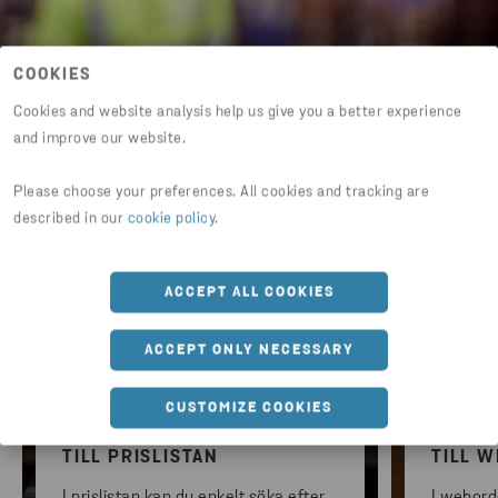
COOKIES
Cookies and website analysis help us give you a better experience
and improve our website.
Prislista och produktinformation
Please choose your preferences. All cookies and tracking are
described in our
cookie policy
.
ACCEPT ALL COOKIES
ACCEPT ONLY NECESSARY
CUSTOMIZE COOKIES
TILL PRISLISTAN
TILL 
I prislistan kan du enkelt söka efter
I weborde