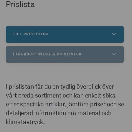
Prislista
TILL PRISLISTAN
I prislistan kan du enkelt söka efter artiklar, se
LAGERSORTIMENT & PRISLISTOR
aktuella priser och få detaljerad
materialinformation.
STENA STÅLS LAGERSORTIMENT
(PDF)
SE PRIS & MATERIAL
I prislistan får du en tydlig överblick över
LADDA NER
vårt breda sortiment och kan enkelt söka
efter specifika artiklar, jämföra priser och se
STENA STÅLS PRISLISTA (EXCEL)
detaljerad information om material och
klimatavtryck.
LADDA NER