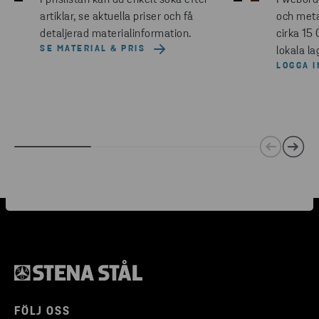
artiklar, se aktuella priser och få
och meta
detaljerad materialinformation.
cirka 15 
SE MATERIAL & PRIS
lokala la
LOGGA I
FÖLJ OSS