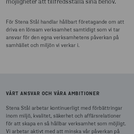
möjligheter att tillfredsställa sina behov.
BYGGVARUDEKLARATION
ARBETSMILJÖ (SE)
REACH DEKLARATION
ISO CERTIFIKAT FÖR KVALITET- MILJÖ OCH
ARBETSMILJÖ (ENG)
För Stena Stål handlar hållbart företagande om att
ROHS DEKLARATION
driva en lönsam verksamhet samtidigt som vi tar
KONFLIKTMINERALDEKLARATION
ansvar för den egna verksamhetens påverkan på
ARMERINGSVERKSTÄDER
samhället och miljön vi verkar i.
VÅRT ANSVAR OCH VÅRA AMBITIONER
Stena Stål arbetar kontinuerligt med förbättringar
inom miljö, kvalitet, säkerhet och affärsrelationer
för att skapa en så hållbar verksamhet som möjligt.
Vi arbetar aktivt med att minska vår påverkan på