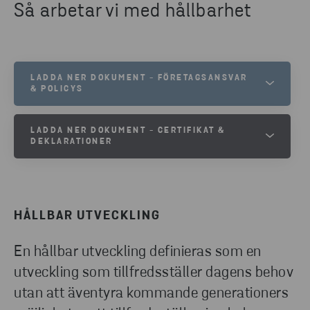
Så arbetar vi med hållbarhet
LADDA NER DOKUMENT - FÖRETAGSANSVAR
& POLICYS
UPPFÖRANDEKOD
LADDA NER DOKUMENT - CERTIFIKAT &
DEKLARATIONER
CODE OF CONDUCT (ENG)
VERKSAMHETSPOLICY
PRESTANDADEKLARATION OCH CE-
MÄRKNING
POLICY MOT KORRUPTION
CE-MÄRKNING AV BYGGPRODUKTER
HÅLLBAR UTVECKLING
POLICY FÖR MÄNSKLIGA RÄTTIGHETER
SBS CERTIFIKAT (SE)
En hållbar utveckling definieras som en
POLICY FÖR HÄLSA, ARBETSMILJÖ OCH
SBS CERTIFIKAT (ENG)
SÄKERHET
utveckling som tillfredsställer dagens behov
SANCTIONS PACKAGE REGULATION
CERTIFIKAT FÖR EN1090
utan att äventyra kommande generationers
ISO CERTIFIKAT FÖR KVALITET, MILJÖ OCH