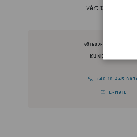
vårt team för le
GÖTEBORG HUVUDKONTO
KUNDRESKONTR
+46 10 445 307
E-MAIL