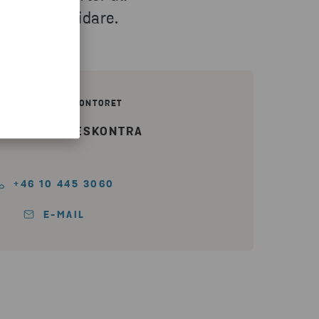
älper dig vidare.
TEBORG HUVUDKONTORET
RANTÖRS-RESKONTRA
+46 10 445 3060
E-MAIL