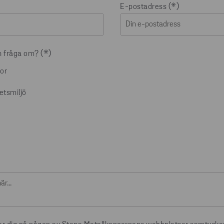
E-postadress
n fråga om?
or
betsmiljö