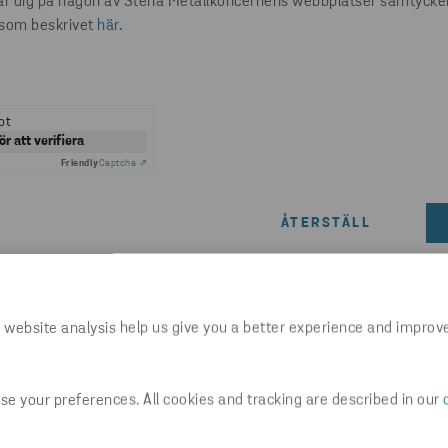
ar dig på någon av Stena Metallkoncernens webbplatser samtycker d
åsom beskrivet
här
.
ot
ör att verifiera
Friendly
Captcha ⇗
 website analysis help us give you a better experience and improv
Fakturering & betalning
e your preferences. All cookies and tracking are described in our
akturor eller betalningar? Nedan hittar du ko