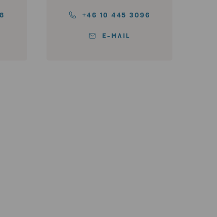
58
+46 10 445 3096
E-MAIL