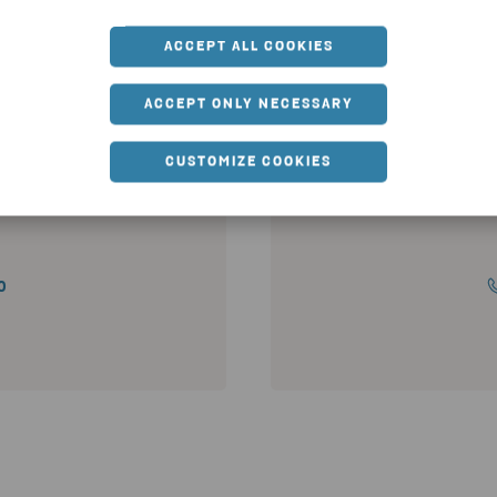
verantörsreskontra och kundreskontra, som hj
ACCEPT ALL COOKIES
ACCEPT ONLY NECESSARY
CUSTOMIZE COOKIES
RET
GÖ
A
LEVE
0