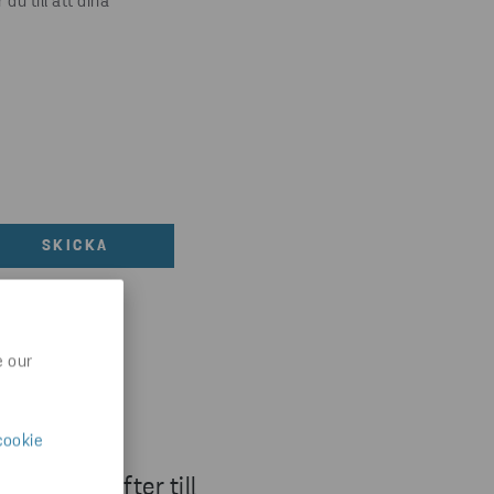
u till att dina
SKICKA
e our
cookie
ntaktuppgifter till