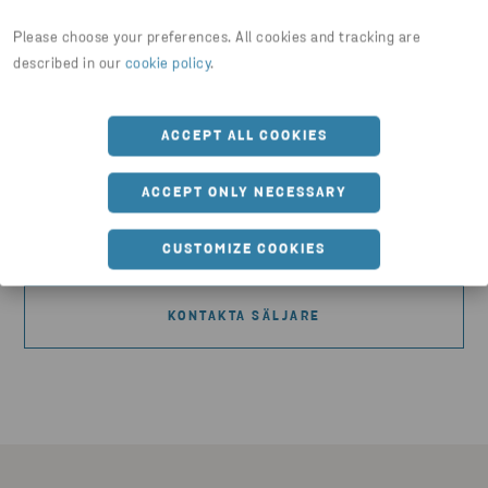
Prata med en lokal säljare
Please choose your preferences. All cookies and tracking are
described in our
cookie policy
.
Har du frågor kring materialval,
leveranstider eller teknisk rådgivning?
ACCEPT ALL COOKIES
Vi finns nära dig, med lokala lager och säljare över
hela landet. På så sätt kan vi erbjuda personlig
ACCEPT ONLY NECESSARY
rådgivning och lokal expertis anpassad efter just
dina behov.
CUSTOMIZE COOKIES
KONTAKTA SÄLJARE