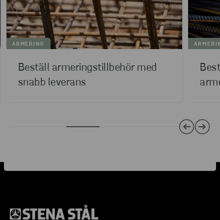
ARMERING
ARMERI
Beställ armeringstillbehör med
Best
snabb leverans
arme