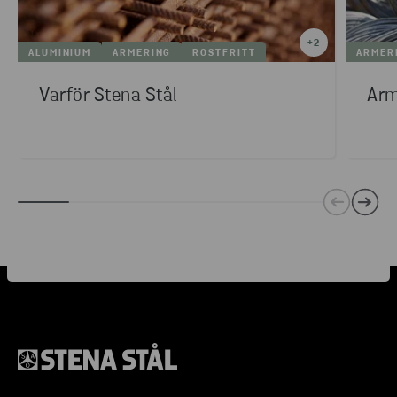
+
2
ALUMINIUM
ARMERING
ROSTFRITT
ARMER
Varför Stena Stål
Arm