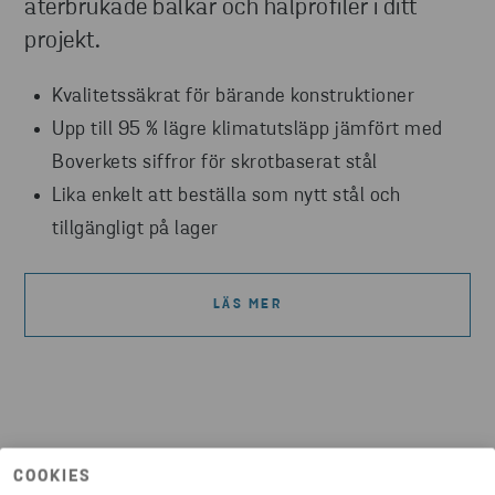
återbrukade balkar och hålprofiler i ditt
projekt.
Kvalitetssäkrat för bärande konstruktioner
Upp till 95 % lägre klimatutsläpp jämfört med
Boverkets siffror för skrotbaserat stål
Lika enkelt att beställa som nytt stål och
tillgängligt på lager
LÄS MER
COOKIES