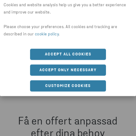
LADDA NER DOKUMENT
Cookies and website analysis help us give you a better experience
and improve our website.
Please choose your preferences. All cookies and tracking are
BYGGVARUDEKLARATION ARMERINGSSTÅL OCH
described in our
cookie policy
.
NÄT
PDF
OMRÄKNINGSMALL ARMERING
ACCEPT ALL COOKIES
XLSX
TYPBLAD 2A
ACCEPT ONLY NECESSARY
JPG
CUSTOMIZE COOKIES
Få en offert anpassad
efter dina behov