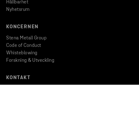
Hållbarhet
Nyhetsrum
KONCERNEN
Stena Metall Group
Code of Conduct
Whisteblowing
Forskning & Utveckling
KONTAKT
Kontakta oss
Hitta till oss
Copyright © 2026 Stena Metall AB