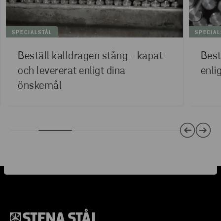
SPECIALSTÅL
SPECIAL
Beställ kalldragen stång - kapat
Best
och levererat enligt dina
enli
önskemål