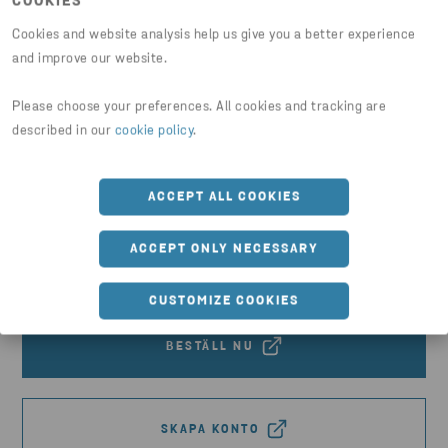
COOKIES
ställe. Handla enkelt online och få snabb
Cookies and website analysis help us give you a better experience
leverans av produkter och tjänster
and improve our website.
anpassade efter dina behov.
Please choose your preferences. All cookies and tracking are
Se teknisk produktinformation för hela
described in our
cookie policy
.
sortimentet
Med hög sökbarhet hittar du enkelt rätt produkt
ACCEPT ALL COOKIES
utifrån dina krav
Behöver du dokumentation och CO2-data? Det
ACCEPT ONLY NECESSARY
laddar du smidigt ner i e-handeln
CUSTOMIZE COOKIES
BESTÄLL NU
SKAPA KONTO