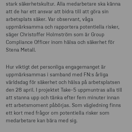
stark
säkerhetskultur
. A
lla medarbetare
ska känna
att de
har ett ansvar att bidra
till att
göra
sin
arbetsplats
säker
. V
ar observant
, våga
uppmärksamma och
rapportera
potentiella riske
r
,
s
ä
ger Christoffer Holmström
som är Group
C
ompliance
Officer inom häl
s
a och säkerhet för
Stena Metall.
Hur viktigt det
personliga engagemanget
är
uppmärksammas
i samband med
FN
:s
år
l
iga
världsdag
för
säkerhet och hälsa på arbet
splatsen
den
28 april
.
I p
rojektet Take-5
uppmuntras alla till
att
stanna upp
och tänka efter
fem minuter
i
nnan
ett arbetsmoment
påbörja
s
.
Som vägledning
finns
ett
kort
med frågor
om
potentiella risker
som
medarbetare kan bära med sig
.