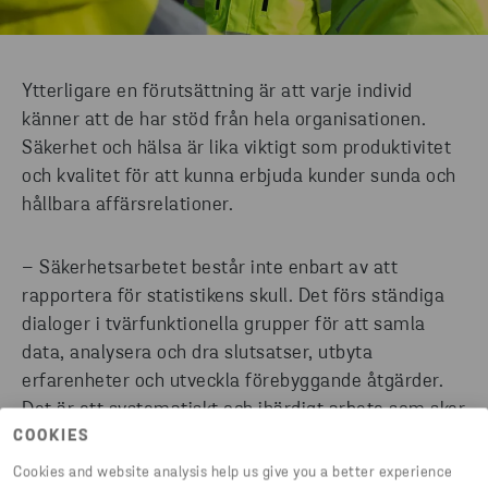
Ytterligare en förutsättning är att varje individ
känner att de har stöd från hela organisationen.
Säkerhet och hälsa är lika viktigt som produktivitet
och kvalitet för att kunna erbjuda kunder sunda och
hållbara affärsrelationer.
– Säkerhetsarbetet består inte enbart av att
rapportera för statistikens skull. Det förs ständiga
dialoger i tvärfunktionella grupper för att samla
data, analysera och dra slutsatser, utbyta
erfarenheter och utveckla förebyggande
åtgärder.
Det är ett systematiskt och ihärdigt arbete
som sker
COOKIES
kontinuerligt
.
Cookies and website analysis help us give you a better experience