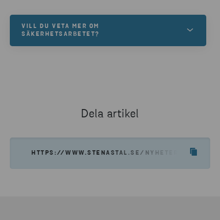
VILL DU VETA MER OM
SÄKERHETSARBETET?
Säkerhet står högt på agendan och är djupt
förankrat i Stena Metallkoncernens värderingar.
LÄS MER
Dela artikel
HTTPS://WWW.STENASTAL.SE/NYHETER--INSIKTE