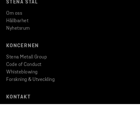
STENA STÅL
Om oss
Hållbarhet
Nyhetsrum
KONCERNEN
Stena Metall Group
Code of Conduct
Whisteblowing
Forskning & Utveckling
KONTAKT
Kontakta oss
Hitta till oss