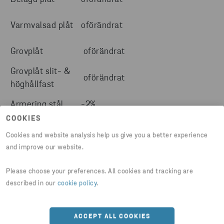
Varmvalsad plåt
oförändrat
Grovplåt
oförändrat
Grovplåt slit- &
oförändrat
höghållfast
Armering stål
-2%
COOKIES
Armering nät
-2%
Cookies and website analysis help us give you a better experience
and improve our website.
Specialstål:
Please choose your preferences. All cookies and tracking are
Kalldraget stål
oförändrat
described in our
cookie policy
.
Centerlesslipad
oförändrat
stång
ACCEPT ALL COOKIES