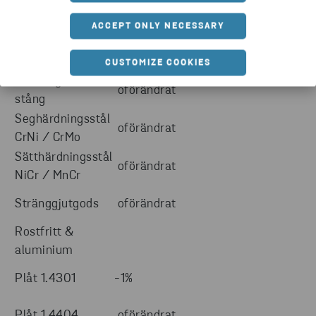
Automatstål
oförändrat
ACCEPT ONLY NECESSARY
Olegerad stång
oförändrat
CUSTOMIZE COOKIES
Mikrolegerad
oförändrat
stång
Seghärdningsstål
oförändrat
CrNi / CrMo
Sätthärdningsstål
oförändrat
NiCr / MnCr
Stränggjutgods
oförändrat
Rostfritt &
aluminium
Plåt 1.4301
-1%
Plåt 1.4404
oförändrat