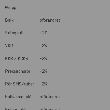
Grupp
Balk
oförändrat
Stångstål
+2%
VKR
-2%
KKR / KCKR
-2%
Precisionsrör
-2%
Rör SMS/tuber
-2%
Kallvalsad plåt
oförändrat
Belagd plåt
oförändrat