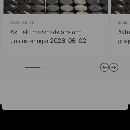
2026-06-02
2026-
Aktuellt marknadsläge och
Aktu
prisjusteringar 2026-06-02
pris