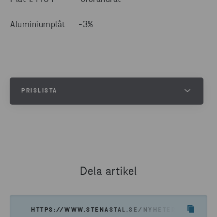
Aluminiumplåt
-3%
PRISLISTA
Sök efter produkter och priser
TA MIG TILL PRISLISTAN
Dela artikel
HTTPS://WWW.STENASTAL.SE/NYHETER--INSIKTE