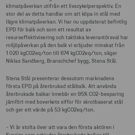
klimatpåverkan utifrån ett livscykelperspektiv. En
stor del av detta handlar om att köpa in stål med
lägre klimatpåverkan. Vi har nu uppdaterat befintlig
EPD för balk och som ett resultat av
resurseffektivisering och taktiska leverantörsval har
miljöpåverkan på den balk vi erbjuder minskat från
1 020 kgCO2eq/ton till 674 kgCO2eq/ton, säger
Niklas Sandberg, Branschchef bygg, Stena Stål.
Stena Stål presenterar dessutom marknadens
första EPD på återbrukad stålbalk. Att använda
återbrukade balkar innebär en 95% CO2-besparing
jämfört med boverkets siffor för skrotbaserat stål
och ger ett värde på 53 kgCO2eq/ton.
- Vi är stolta över att vara den första aktören i