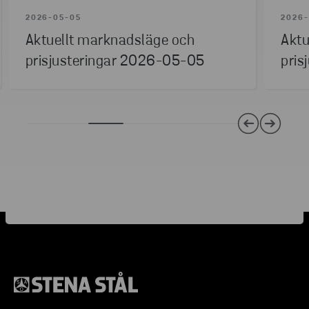
2026-05-05
2026-
Aktuellt marknadsläge och
Aktu
prisjusteringar 2026-05-05
pris