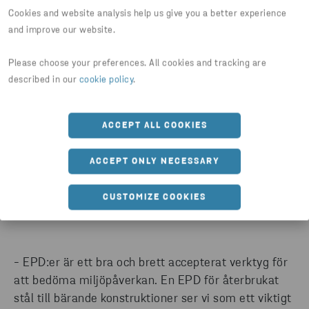
Cookies and website analysis help us give you a better experience
and improve our website.
"VI ÄR STOLTA ÖVER ATT VARA DEN FÖRSTA
Please choose your preferences. All cookies and tracking are
AKTÖREN I SVERIGE SOM ERBJUDER
described in our
cookie policy
.
ÅTERBRUKADE BALKAR TILL BÄRANDE
KONSTRUKTIONER I BYGGEN"
ACCEPT ALL COOKIES
Christoffer Muhl Pollari - Branschspecialist återbruk
på Stena Stål AB
ACCEPT ONLY NECESSARY
CUSTOMIZE COOKIES
- EPD:er är ett bra och brett accepterat verktyg för
att bedöma miljöpåverkan. En EPD för återbrukat
stål till bärande konstruktioner ser vi som ett viktigt