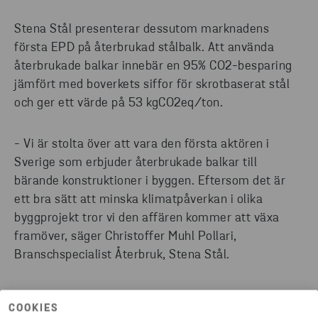
Stena Stål presenterar dessutom marknadens
första EPD på återbrukad stålbalk. Att använda
återbrukade balkar innebär en 95% CO2-besparing
jämfört med boverkets siffor för skrotbaserat stål
och ger ett värde på 53 kgCO2eq/ton.
- Vi är stolta över att vara den första aktören i
Sverige som erbjuder återbrukade balkar till
bärande konstruktioner i byggen. Eftersom det är
ett bra sätt att minska klimatpåverkan i olika
byggprojekt tror vi den affären kommer att växa
framöver, säger Christoffer Muhl Pollari,
Branschspecialist Återbruk, Stena Stål.
COOKIES