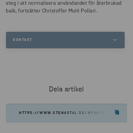
steg i att normalisera användandet för återbrukad
balk, fortsätter Christoffer Muhl Pollari.
KONTAKT
CHRISTOFFER MUHL POLLARI
HSSEQ MANAGER
TELEFON
010 445 30 08
Dela artikel
E-MAIL
HTTPS://WWW.STENASTAL.SE/NYHETER--INSIKTE