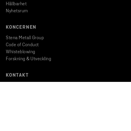
Hållbarhet
Nyhetsrum
KONCERNEN
Stena Metall Group
Code of Conduct
Whisteblowing
Forskning & Utveckling
KONTAKT
Kontakta oss
Hitta till oss
Copyright © 2026 Stena Metall AB