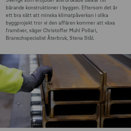
Sverige som erbjuder återbrukade balkar till
bärande konstruktioner i byggen. Eftersom det är
ett bra sätt att minska klimatpåverkan i olika
byggprojekt tror vi den affären kommer att växa
framöver, säger Christoffer Muhl Pollari,
Branschspecialist Återbruk, Stena Stål.