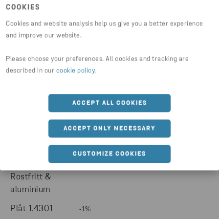
stång
-4%
COOKIES
oförändrat till
Cookies and website analysis help us give you a better experience
Automatstål
-3%
and improve our website.
Olegerad stång
-3 till -5%
Please choose your preferences. All cookies and tracking are
described in our
cookie policy
.
Mikrolegerad
-3%
stång
Seghärdningsstål
ACCEPT ALL COOKIES
-5% | -2%
CrNi / CrMo
Sätthärdningsstål
ACCEPT ONLY NECESSARY
-3% | oförändrat
NiCr / MnCr
CUSTOMIZE COOKIES
Stränggjutgods
-3%
Rostfritt &
aluminium
Plåt 1.4301
-1%