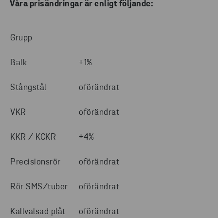
Våra prisändringar är enligt följande:
Grupp
Balk
+1%
Stångstål
oförändrat
VKR
oförändrat
KKR / KCKR
+4%
Precisionsrör
oförändrat
Rör SMS/tuber
oförändrat
Kallvalsad plåt
oförändrat