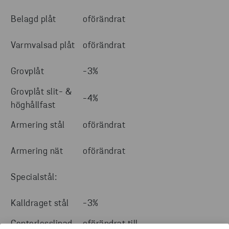
Belagd plåt
oförändrat
Varmvalsad plåt
oförändrat
Grovplåt
-3%
Grovplåt slit- &
-4%
höghållfast
Armering stål
oförändrat
Armering nät
oförändrat
Specialstål:
Kalldraget stål
-3%
Centerlesslipad
oförändrat till