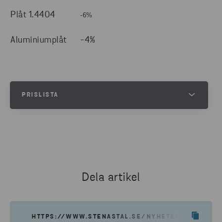
Plåt 1.4404
-6%
Aluminiumplåt
-4%
PRISLISTA
Sök efter produkter och priser
TA MIG TILL PRISLISTAN
Dela artikel
HTTPS://WWW.STENASTAL.SE/NYHETER--INSIKTE