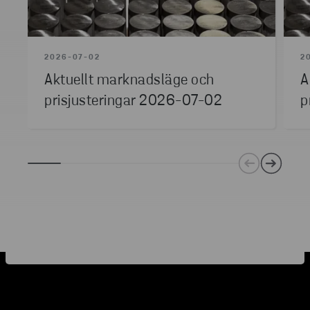
2026-07-02
2
Aktuellt marknadsläge och
A
prisjusteringar 2026-07-02
p