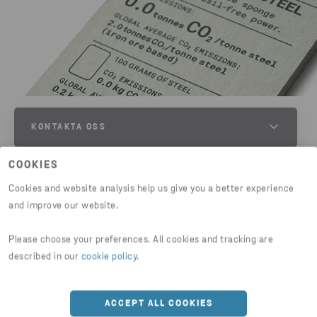
KONTAKTA OSS
THOMAS LARSSON
COOKIES
HEAD OF KEY ACCOUNT MANAGEMENT
Cookies and website analysis help us give you a better experience
TELEFON
and improve our website.
+46 010 445 37 23
Please choose your preferences. All cookies and tracking are
Dela artikel
described in our
cookie policy
.
E-MAIL
HTTPS://WWW.STENASTAL.SE/NYHETER--INSIKTER
ACCEPT ALL COOKIES