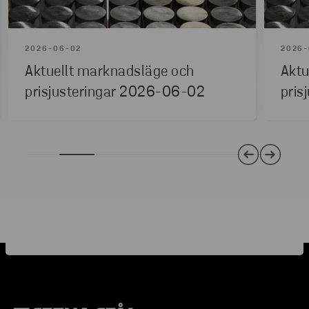
2026-06-02
2026-
Aktuellt marknadsläge och
Aktu
prisjusteringar 2026-06-02
pris