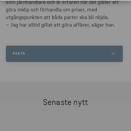
som järnhandlare och är erfaren när det gäller att
göra inköp och förhandla om priser, med
utgångspunkten att båda parter ska bli nöjda.
– Jag har alltid gillat att göra affärer, säger han.
FAKTA
19 MILJONER
... kubikmeter sågad vara, så mycket producerade
svenska sågverk under rekordåret 2021.
Senaste nytt