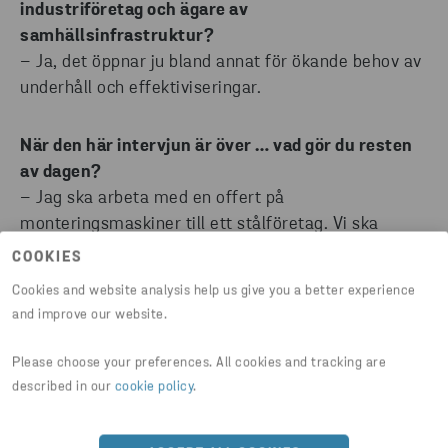
industriföretag och ägare av
samhällsinfrastruktur?
– Ja, det öppnar ju bland annat för ökande behov av
underhåll och effektiviseringar.
När den här intervjun är över … vad gör du resten
av dagen?
– Jag ska arbeta med en offert på
monteringsmaskiner till ett stålföretag. Vi ska
konstruera, svetsa ihop, montera och göra
COOKIES
leveransklart till kund.
Cookies and website analysis help us give you a better experience
and improve our website.
Ett komplicerat arbete?
– Ja, det är en del avancerade detaljer.
Please choose your preferences. All cookies and tracking are
described in our
cookie policy
.