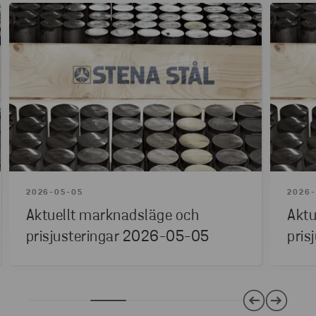
att bidra till konkurrenskraft och växtkraft.
2026-05-05
2026-
Aktuellt marknadsläge och
Aktu
prisjusteringar 2026-05-05
pris