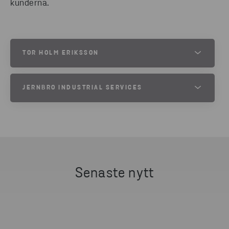
kunderna.
TOR HOLM ERIKSSON
Ålder:
28.
JERNBRO INDUSTRIAL SERVICES
Yrke:
Projektledare.
Bakgrund:
”Jag gick automationsinriktning på
Jernbro Industrial Services är ett industriservice­
ABB:s industriskola, sen började på verkstadsgolvet
företag med rejäl bredd. Företaget har 900
och jobbade mig upp.”
anställda på ett 30-tal platser från Malmö till
Bor:
Vikmanshyttan.
Kiruna. Där arbetar de med allt från underhåll och
Familj:
Sambo.
service till engineering, komponentservice,
Senaste nytt
Intressen:
Fotboll.
maskinbearbetning, energieffektivisering,
Håller på:
IK Brage.
industrirör samt partnerskap inom underhåll och
Kör:
En SUV
energi. Omsättningen ligger på cirka 1,4 miljarder.
Jernbros strategi är att jobba lokalt och nära, och