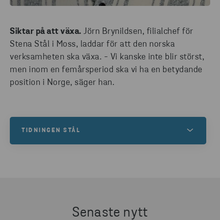
Siktar på att växa.
Jörn Brynildsen, filialchef för
Stena Stål i Moss, laddar för att den norska
verksamheten ska växa. - Vi kanske inte blir störst,
men inom en femårsperiod ska vi ha en betydande
position i Norge, säger han.
TIDNINGEN STÅL
Låt dig inspireras av hur vi löser alla tänkbara
utmaningar och gör mer möjligt för våra kunder.
Upptäck mer och ta del av det senaste numret
redan nu!
Senaste nytt